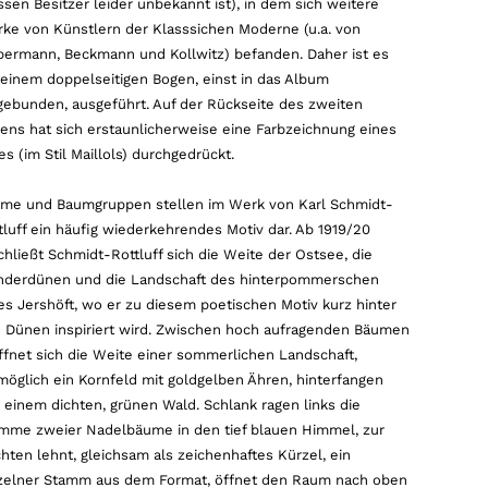
ssen Besitzer leider unbekannt ist), in dem sich weitere
ke von Künstlern der Klasssichen Moderne (u.a. von
bermann, Beckmann und Kollwitz) befanden. Daher ist es
 einem doppelseitigen Bogen, einst in das Album
gebunden, ausgeführt. Auf der Rückseite des zweiten
ens hat sich erstaunlicherweise eine Farbzeichnung eines
es (im Stil Maillols) durchgedrückt.
me und Baumgruppen stellen im Werk von Karl Schmidt-
tluff ein häufig wiederkehrendes Motiv dar. Ab 1919/20
chließt Schmidt-Rottluff sich die Weite der Ostsee, die
derdünen und die Landschaft des hinterpommerschen
es Jershöft, wo er zu diesem poetischen Motiv kurz hinter
 Dünen inspiriert wird. Zwischen hoch aufragenden Bäumen
ffnet sich die Weite einer sommerlichen Landschaft,
öglich ein Kornfeld mit goldgelben Ähren, hinterfangen
 einem dichten, grünen Wald. Schlank ragen links die
mme zweier Nadelbäume in den tief blauen Himmel, zur
hten lehnt, gleichsam als zeichenhaftes Kürzel, ein
zelner Stamm aus dem Format, öffnet den Raum nach oben