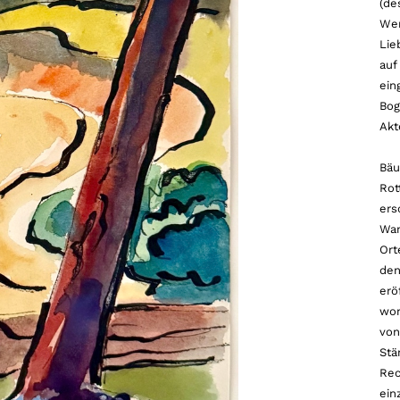
(de
Wer
Lie
auf
ein
Bog
Akt
Bäu
Rot
ers
Wan
Ort
den
erö
wom
von
Stä
Rec
ein