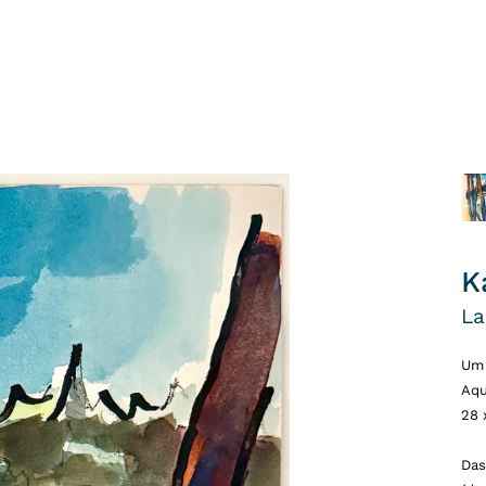
K
La
Um 
Aqu
28 
Das